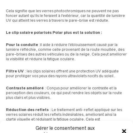
Cela signifie que les verres photochromiques ne peuvent ne pas
foncer autant qu’ils le feraient à l’extérieur, car la quantité de lumière
UV qui atteint les verres à travers le pare-brise est réduite.
Le clip solaire polarisés Polar plus est la solution
:
Pour la conduite
:il aide à réduire l’éblouissement causé par la
lumière réfléchie, comme celle provenant de la route mouillée, des
pare-brises des autres véhicules ou de la neige. Cela peut améliorer
la visibilité et réduire la fatigue oculaire.
Filtre UV
: les clips solaires offrent une protection UV adéquate
pour protéger vos yeux des rayons ultraviolets nocifs du soleil.
Contraste amélioré
: Conçus pour améliorer le contraste et la
perception des couleurs, ce qui peut rendre les objets sur la route
plus clairs et plus visibles.
Réduction des reflets
: Le traitement anti-reflet appliqué sur les
verres solaires réduit les reflets indésirables, améliorant ainsi la
clarté visuelle et réduisant la fatigue oculaire. Cela est
particulièrement utile lors de la conduite ou d’autres activités en plein
Gérer le consentement aux
air où les reflets peuvent être gênants.