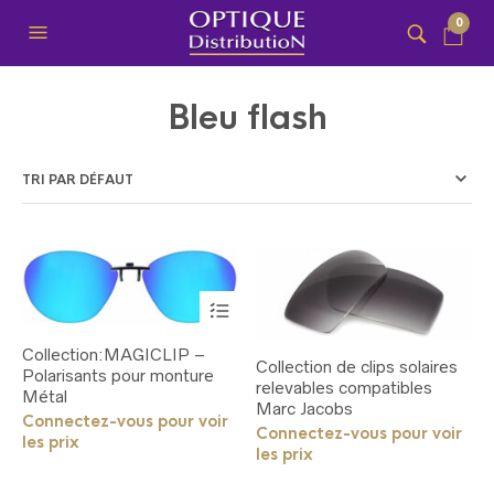
0
Bleu flash
Ce
produit
a
Collection:MAGICLIP –
plusieurs
Collection de clips solaires
Polarisants pour monture
variations.
relevables compatibles
Métal
Les
Marc Jacobs
options
Connectez-vous pour voir
Connectez-vous pour voir
peuvent
les prix
les prix
être
choisies