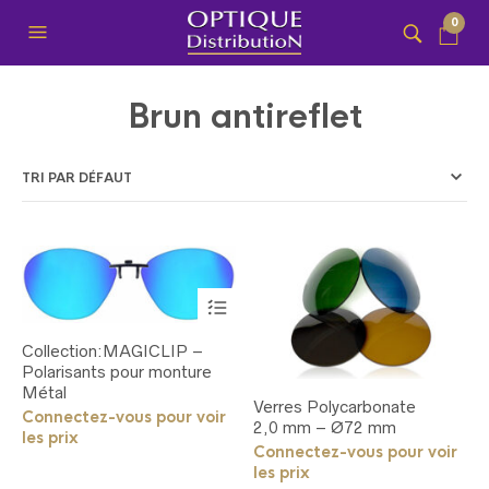
0
Brun antireflet
Ce
produit
a
Collection:MAGICLIP –
plusieurs
Polarisants pour monture
variations.
Métal
Les
Verres Polycarbonate
options
Connectez-vous pour voir
2,0 mm – Ø72 mm
peuvent
les prix
Connectez-vous pour voir
être
choisies
les prix