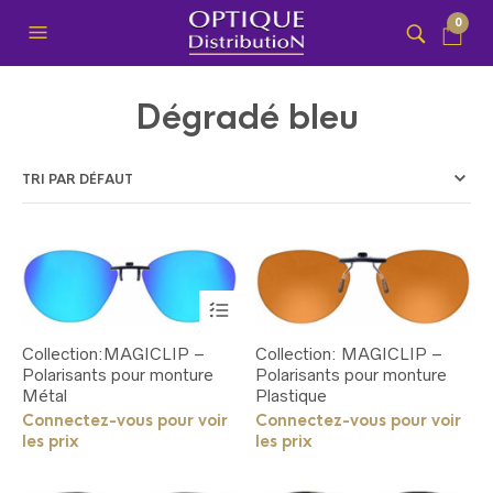
0
Dégradé bleu
Ce
produit
a
Collection:MAGICLIP –
Collection: MAGICLIP –
plusieurs
Polarisants pour monture
Polarisants pour monture
variations.
Métal
Les
Plastique
options
Connectez-vous pour voir
Connectez-vous pour voir
peuvent
les prix
les prix
être
choisies