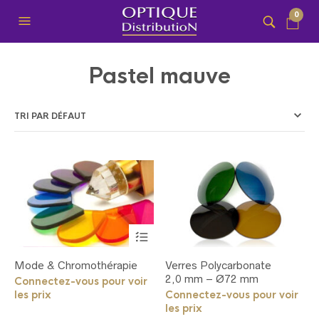
0
Pastel mauve
Ce
produit
a
Mode & Chromothérapie
Verres Polycarbonate
plusieurs
2,0 mm – Ø72 mm
variations.
Connectez-vous pour voir
Les
les prix
Connectez-vous pour voir
options
les prix
peuvent