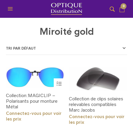
0
Miroité gold
Ce
produit
a
Collection:MAGICLIP –
plusieurs
Collection de clips solaires
Polarisants pour monture
variations.
relevables compatibles
Métal
Les
Marc Jacobs
options
Connectez-vous pour voir
Connectez-vous pour voir
peuvent
les prix
les prix
être
choisies