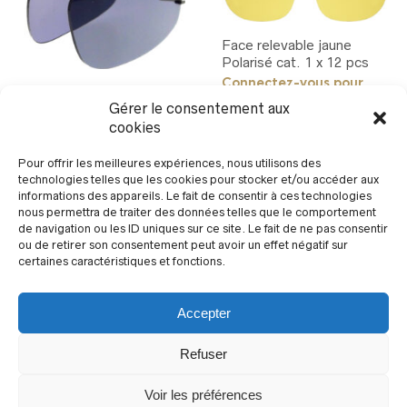
Face relevable jaune
Polarisé cat. 1 x 12 pcs
Connectez-vous pour
FLEXCLIP II Clip ressort
voir les prix
Gérer le consentement aux
pliant : verres polarisants
cookies
TAC
Connectez-vous pour
Pour offrir les meilleures expériences, nous utilisons des
voir les prix
technologies telles que les cookies pour stocker et/ou accéder aux
informations des appareils. Le fait de consentir à ces technologies
nous permettra de traiter des données telles que le comportement
de navigation ou les ID uniques sur ce site. Le fait de ne pas consentir
ou de retirer son consentement peut avoir un effet négatif sur
certaines caractéristiques et fonctions.
Accepter
Refuser
Voir les préférences