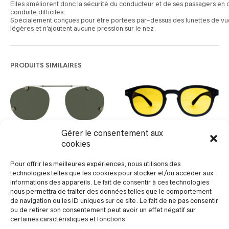
Elles améliorent donc la sécurité du conducteur et de ses passagers en 
conduite difficiles.
Spécialement conçues pour être portées par-dessus des lunettes de vue
légères et n’ajoutent aucune pression sur le nez.
PRODUITS SIMILAIRES
Vision Project : Night
Gérer le consentement aux
FLEXCLIP 1 Clip ressort :
Vision 3
Verres CR39 ou POLY
cookies
Connectez-vous pour
Connectez-vous pour
voir les prix
voir les prix
Pour offrir les meilleures expériences, nous utilisons des
technologies telles que les cookies pour stocker et/ou accéder aux
informations des appareils. Le fait de consentir à ces technologies
nous permettra de traiter des données telles que le comportement
de navigation ou les ID uniques sur ce site. Le fait de ne pas consentir
ou de retirer son consentement peut avoir un effet négatif sur
certaines caractéristiques et fonctions.